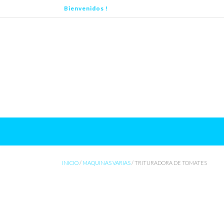
Saltar
Bienvenidos !
al
contenido
INICIO
/
MAQUINAS VARIAS
/ TRITURADORA DE TOMATES