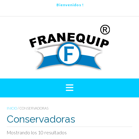
Saltar
Bienvenidos !
al
contenido
INICIO
/ CONSERVADORAS
Conservadoras
Mostrando los 10 resultados