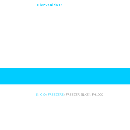
Saltar
Bienvenidos !
al
contenido
INICIO
/
FREEZERS
/ FREEZER SILKEN FH1000