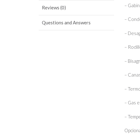
– Gabin
Reviews (0)
– Conde
Questions and Answers
– Desa
– Rodil
– Bisag
– Canas
– Termo
– Gas e
– Tempe
Opciona