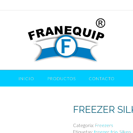
INICIO
PRODUCTOS
CONTACTO
FREEZER SI
Categoría:
Freezers
Etiquetas:
freezer
,
frio
,
Silken