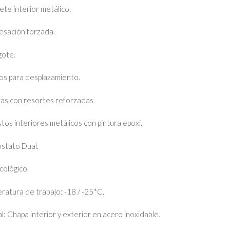
ete interior metálico.
sación forzada.
gote.
los para desplazamiento.
ras con resortes reforzadas.
tos interiores metálicos con pintura epoxi.
stato Dual.
cológico.
ratura de trabajo: -18 / -25*C.
l: Chapa interior y exterior en acero inoxidable.