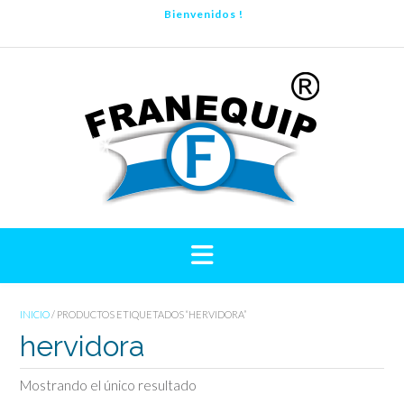
Saltar
Bienvenidos !
al
contenido
INICIO
/ PRODUCTOS ETIQUETADOS “HERVIDORA”
hervidora
Mostrando el único resultado